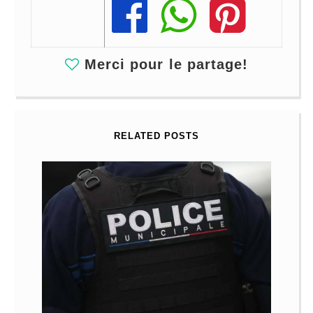
Share
Share
Share
Merci pour le partage!
RELATED POSTS