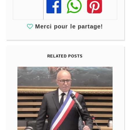
Share
Share
Share
Merci pour le partage!
RELATED POSTS