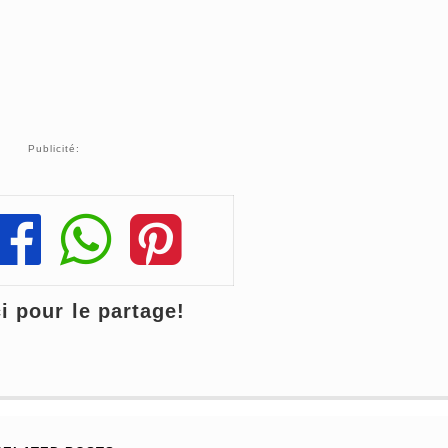
Publicité:
Share
Share
Share
 pour le partage!