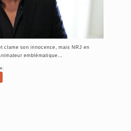
et clame son innocence, mais NRJ en
l’animateur emblématique…
e: