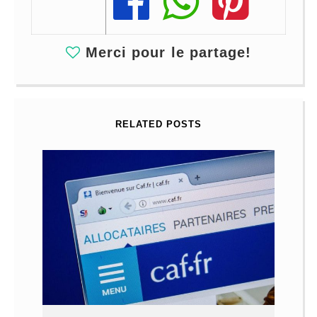
Share
Share
Share
Merci pour le partage!
RELATED POSTS