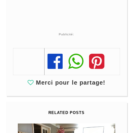
Publicité:
Share
Share
Share
Merci pour le partage!
RELATED POSTS