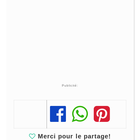
Publicité:
Share
Share
Share
Merci pour le partage!