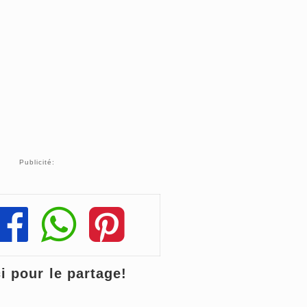
Publicité:
Share
Share
Share
 pour le partage!