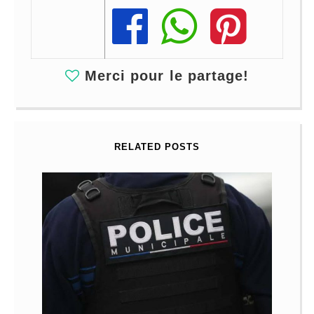
Share
Share
Share
Merci pour le partage!
RELATED POSTS