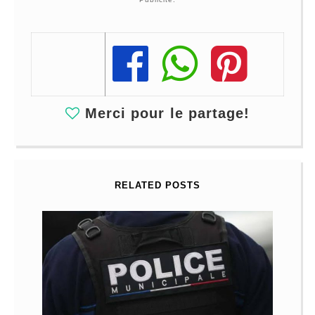
Share
Share
Share
Merci pour le partage!
RELATED POSTS