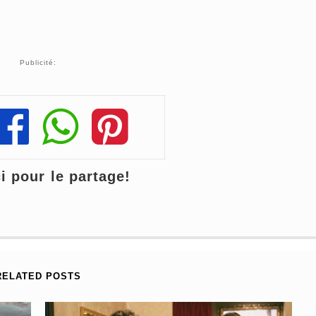
Publicité:
Share
Share
Share
 pour le partage!
RELATED POSTS