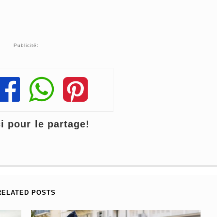
Publicité:
Share
Share
Share
 pour le partage!
RELATED POSTS