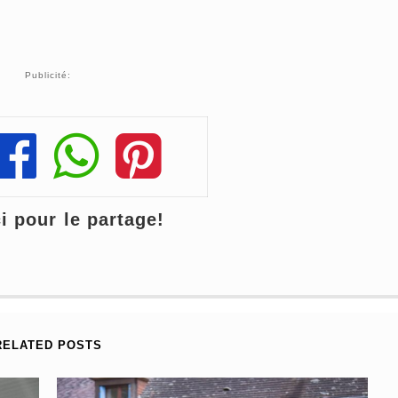
Publicité:
Share
Share
Share
 pour le partage!
RELATED POSTS