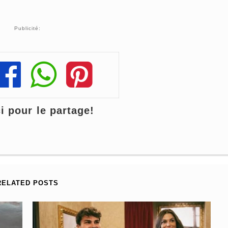
Publicité:
Share
Share
Share
 pour le partage!
RELATED POSTS