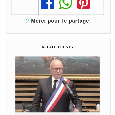
Share
Share
Share
Merci pour le partage!
RELATED POSTS