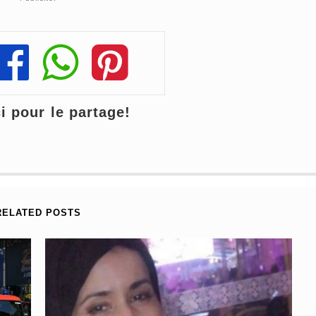
Share
Share
Share
 pour le partage!
RELATED POSTS