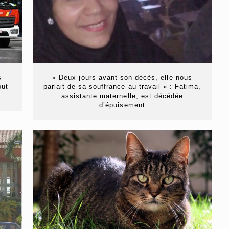
s
« Deux jours avant son décès, elle nous
out
parlait de sa souffrance au travail » : Fatima,
assistante maternelle, est décédée
d’épuisement