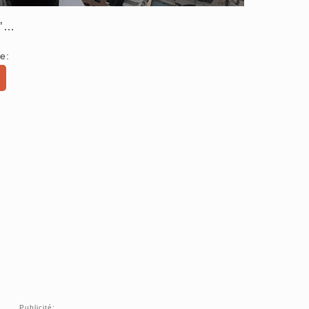
d’…
e:
Publicité: