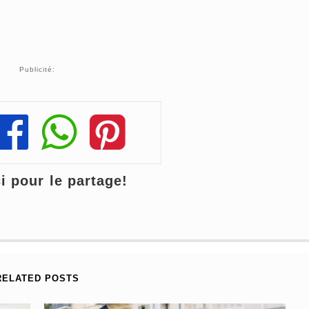
Publicité:
Share
Share
Share
 pour le partage!
RELATED POSTS