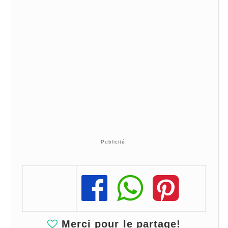
Publicité:
Share
Share
Share
Merci pour le partage!