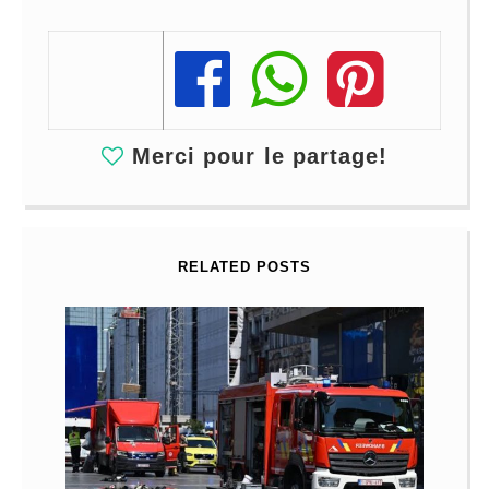
Share
Share
Share
Merci pour le partage!
RELATED POSTS