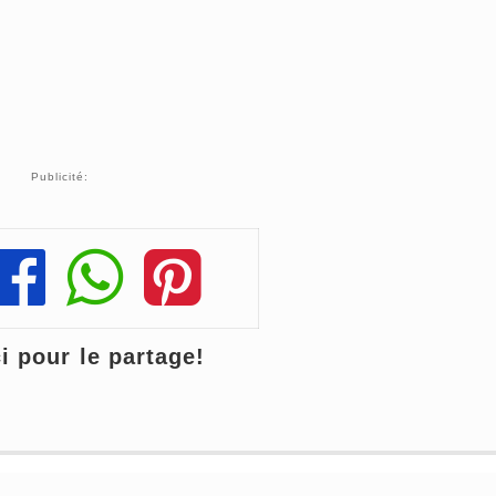
Publicité:
Share
Share
Share
 pour le partage!