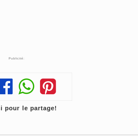
Publicité:
Share
Share
Share
 pour le partage!