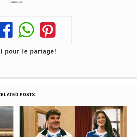
Publicité:
Share
Share
Share
 pour le partage!
RELATED POSTS