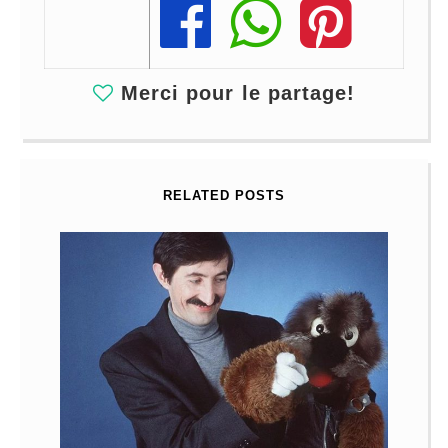
Share
Share
Share
Merci pour le partage!
RELATED POSTS