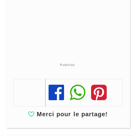
Publicité:
Share
Share
Share
Merci pour le partage!