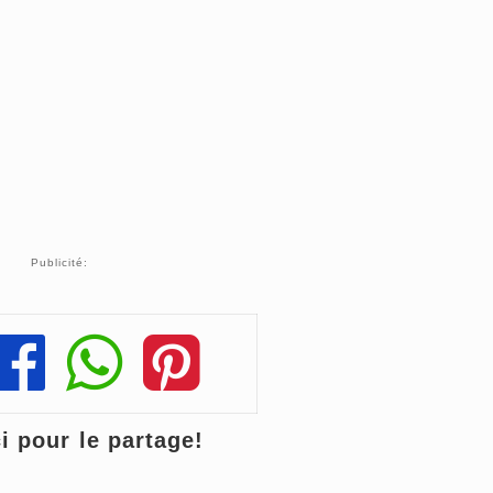
Publicité:
Share
Share
Share
 pour le partage!