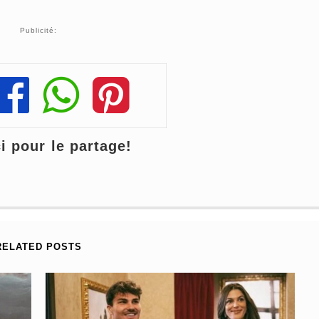
Publicité:
Share
Share
Share
 pour le partage!
RELATED POSTS