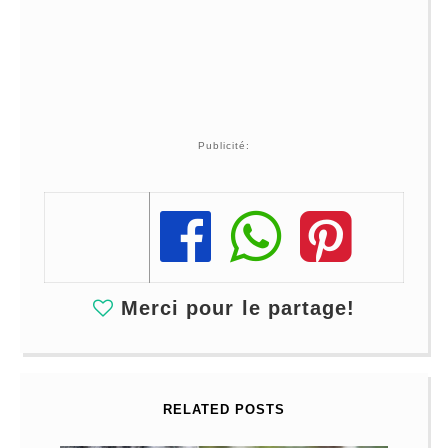
Publicité:
Share
Share
Share
Merci pour le partage!
RELATED POSTS