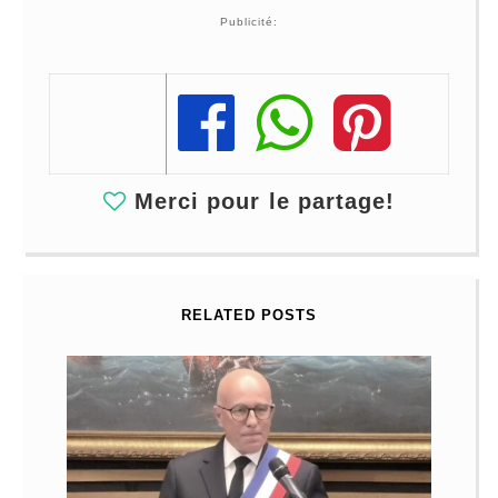
Publicité:
Share
Share
Share
Merci pour le partage!
RELATED POSTS