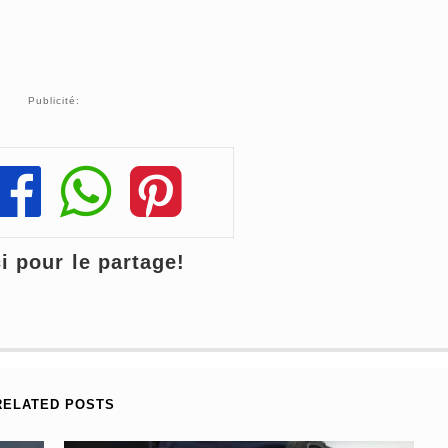
Publicité:
Share
Share
Share
 pour le partage!
RELATED POSTS