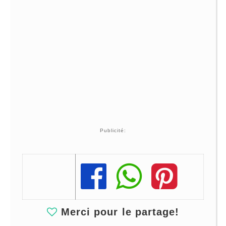
Publicité:
Share
Share
Share
Merci pour le partage!