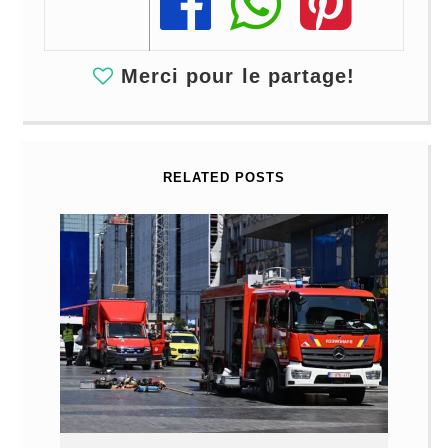
Share
Share
Share
Merci pour le partage!
RELATED POSTS