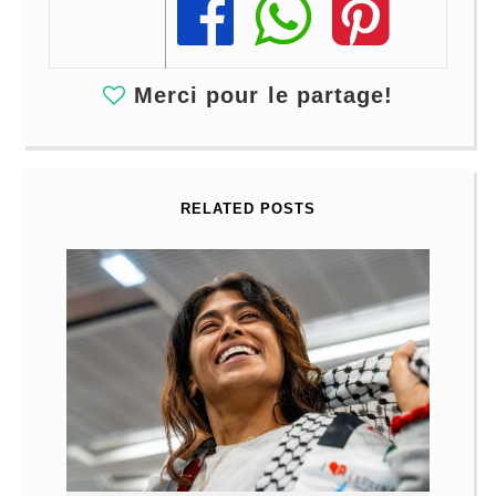
Share
Share
Share
Merci pour le partage!
RELATED POSTS