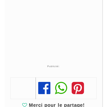
Publicité:
Share
Share
Share
Merci pour le partage!