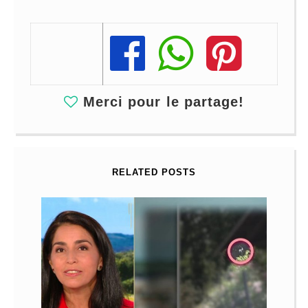
Share
Share
Share
Merci pour le partage!
RELATED POSTS