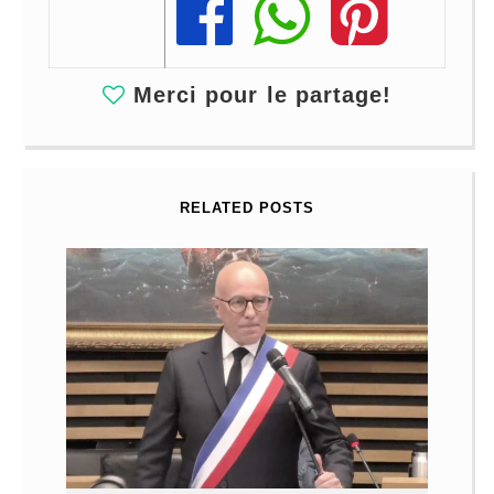
Share
Share
Share
Merci pour le partage!
RELATED POSTS