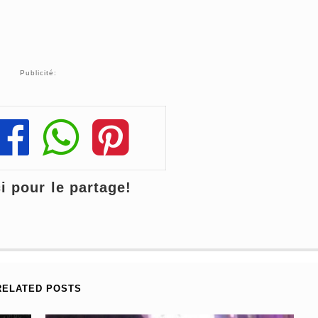
Publicité:
Share
Share
Share
 pour le partage!
RELATED POSTS