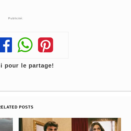
Publicité:
Share
Share
Share
 pour le partage!
RELATED POSTS