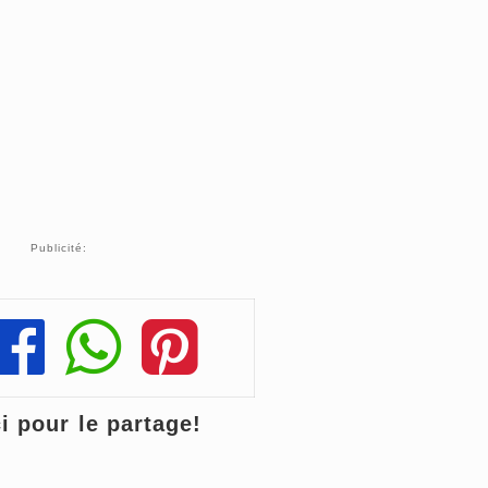
Publicité:
Share
Share
Share
 pour le partage!