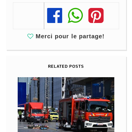
Share
Share
Share
Merci pour le partage!
RELATED POSTS