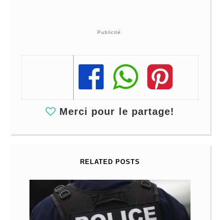
Publicité:
Share
Share
Share
Merci pour le partage!
RELATED POSTS