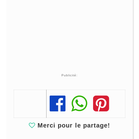
Publicité:
Share
Share
Share
Merci pour le partage!