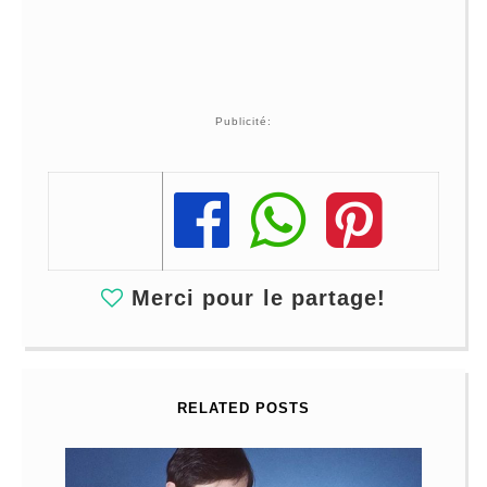
Publicité:
Share
Share
Share
Merci pour le partage!
RELATED POSTS