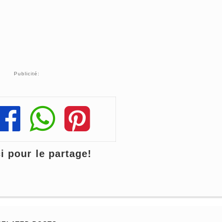
Publicité:
Share
Share
Share
 pour le partage!