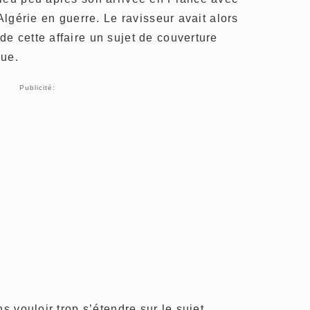
’Algérie en guerre. Le ravisseur avait alors
e cette affaire un sujet de couverture
que.
Publicité:
s vouloir trop s’étendre sur le sujet,