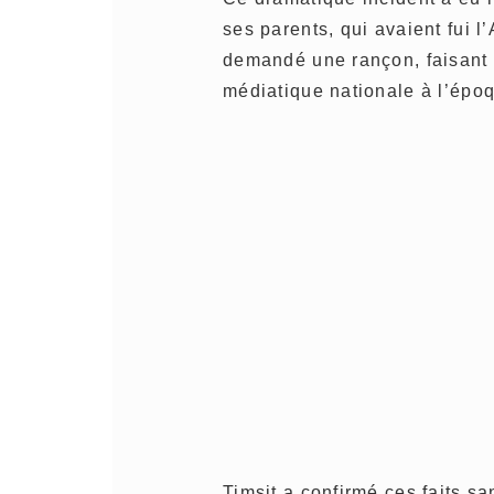
ses parents, qui avaient fui l
demandé une rançon, faisant d
médiatique nationale à l’épo
Timsit a confirmé ces faits san