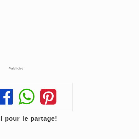
Publicité:
Share
Share
Share
 pour le partage!