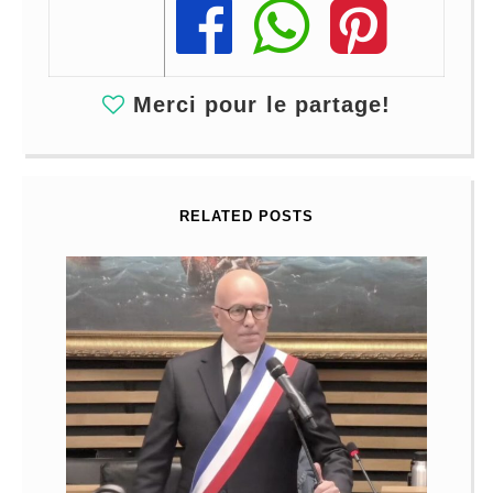
Share
Share
Share
Merci pour le partage!
RELATED POSTS