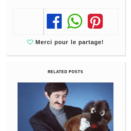
Share
Share
Share
Merci pour le partage!
RELATED POSTS