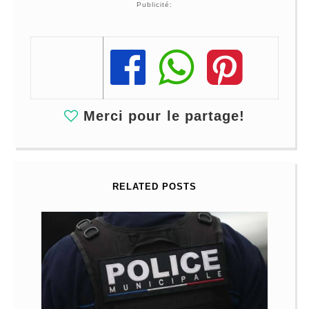
Publicité:
Share
Share
Share
Merci pour le partage!
RELATED POSTS