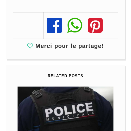
Share
Share
Share
Merci pour le partage!
RELATED POSTS