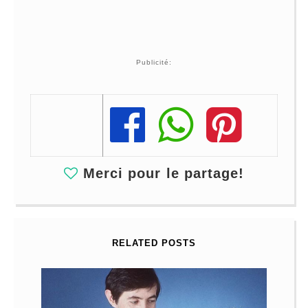
Publicité:
Share
Share
Share
Merci pour le partage!
RELATED POSTS