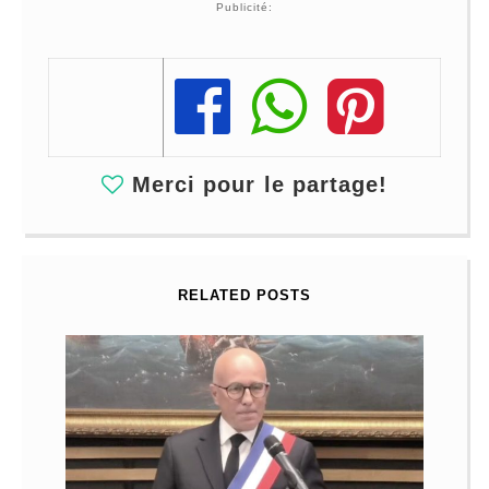
Publicité:
Share
Share
Share
Merci pour le partage!
RELATED POSTS